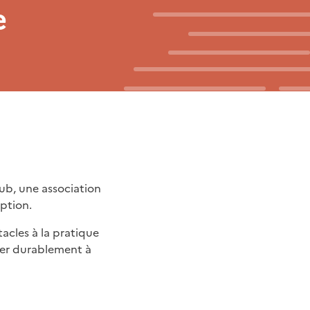
e
lub, une association
iption.
acles à la pratique
céder durablement à